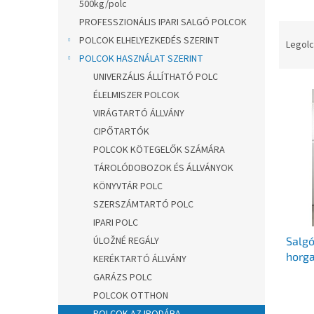
l
500kg/polc
PROFESSZIONÁLIS IPARI SALGÓ POLCOK
T
POLCOK ELHELYEZKEDÉS SZERINT
e
Legolc
r
POLCOK HASZNÁLAT SZERINT
m
UNIVERZÁLIS ÁLLÍTHATÓ POLC
T
é
ÉLELMISZER POLCOK
e
k
VIRÁGTARTÓ ÁLLVÁNY
r
e
CIPŐTARTÓK
m
k
é
POLCOK KÖTEGELŐK SZÁMÁRA
r
k
e
TÁROLÓDOBOZOK ÉS ÁLLVÁNYOK
e
n
KÖNYVTÁR POLC
k
d
SZERSZÁMTARTÓ POLC
l
e
IPARI POLC
i
z
Salg
ÚLOŽNÉ REGÁLY
s
é
horga
t
s
KERÉKTARTÓ ÁLLVÁNY
kg
á
e
GARÁZS POLC
j
POLCOK OTTHON
a