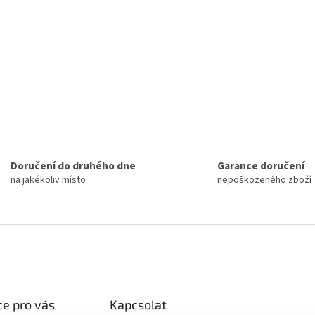
Doručení do druhého dne
Garance doručení
na jakékoliv místo
nepoškozeného zboží
e pro vás
Kapcsolat