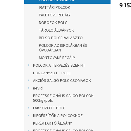
POLCOK AZ IRODÁBA
9 15
IRATTÁRI POLCOK
PALETOVÉ REGÁLY
DOBOZOK POLC
TÁROLÓ ÁLLVÁNYOK
BELSŐ POLCELVÁLASZTÓ
POLCOK AZ ISKOLÁKBAN ÉS
ÓVODÁKBAN
MONTOVANÉ REGÁLY
POLCOK A TERVEZÉS SZERINT
HORGANYZOTT POLC
AKCIÓS SALGÓ POLC CSOMAGOK
nevid
PROFESSZIONÁLIS SALGÓ POLCOK
500kg/polc
LAKKOZOTT POLC
KIEGÉSZÍTŐK A POLCOKHOZ
KERÉKTARTÓ ÁLLVÁNY