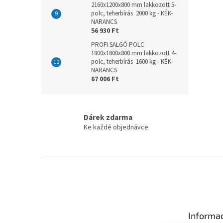
2160x1200x800 mm lakkozott 5-
polc, teherbírás 2000 kg - KÉK-
NARANCS
56 930 Ft
PROFI SALGÓ POLC
1800x1800x800 mm lakkozott 4-
polc, teherbírás 1600 kg - KÉK-
NARANCS
67 006 Ft
Dárek zdarma
Ke každé objednávce
L
á
b
l
é
Informac
c