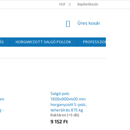
HUF
Bejelentkezés
KOSÁR
Üres kosár
ÁS
HORGANYZOTT SALGÓ POLCOK
PROFESSZIONÁLIS SALGÓ P
Salgó polc
mm
1800x900x400 mm
horganyzott 5-polc,
g -
teherbírás 875 kg
Raktáron
(>5 db)
9 152 Ft