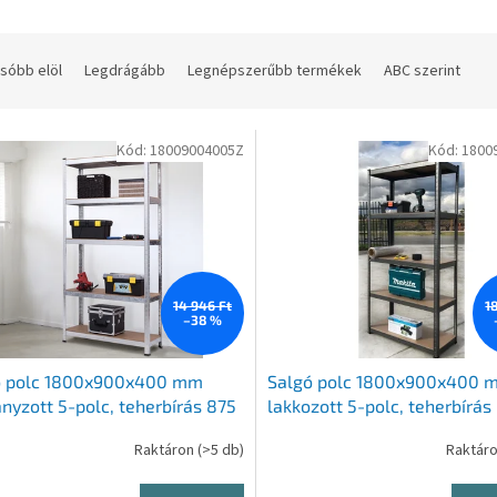
sóbb elöl
Legdrágább
Legnépszerűbb termékek
ABC szerint
Kód:
18009004005Z
Kód:
1800
14 946 Ft
1
–38 %
ó polc 1800x900x400 mm
Salgó polc 1800x900x400 
nyzott 5-polc, teherbírás 875
lakkozott 5-polc, teherbírás
- FEKETE
Raktáron
(>5 db)
Raktár