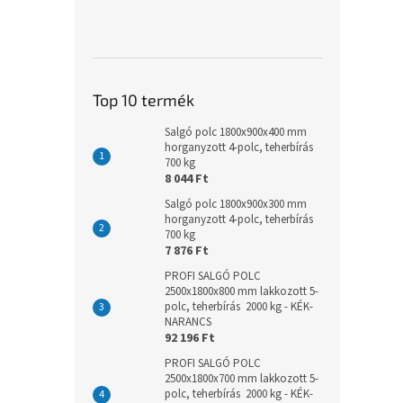
Top 10 termék
Salgó polc 1800x900x400 mm
horganyzott 4-polc, teherbírás
700 kg
8 044 Ft
Salgó polc 1800x900x300 mm
horganyzott 4-polc, teherbírás
700 kg
7 876 Ft
PROFI SALGÓ POLC
2500x1800x800 mm lakkozott 5-
polc, teherbírás 2000 kg - KÉK-
NARANCS
92 196 Ft
PROFI SALGÓ POLC
2500x1800x700 mm lakkozott 5-
polc, teherbírás 2000 kg - KÉK-