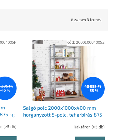
összesen
3
termék
9004005P
Kód:
200010004005Z
8 305 Ft
48 533 Ft
–45 %
–55 %
mm
Salgó polc 2000x1000x400 mm
 875 kg
horganyzott 5-polc, teherbírás 875
kg
on
(>5 db)
Raktáron
(>5 db)