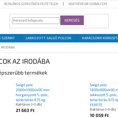
ÁLTALÁNOS SZERZŐDÉSI FELTÉTELEK
ADATVÉDELMI SZABÁLYZAT
KERESÉS
 SZERINT
LAKKOZOTT SALGÓ POLCOK
KARÁCSONYI KIÁRUSÍT
 IRODÁBA
COK AZ IRODÁBA
épszerűbb termékek
Salgó polc
Salgó polc
2000x1000x400 mm
1800x900x400 
horganyzott 5-polc,
lakkozott 5-polc,
teherbírás 875 kg
teherbírás 875 k
Raktáron
(>5 db)
FEKETE
Raktáron
(>5 db)
21 663 Ft
10 059 Ft