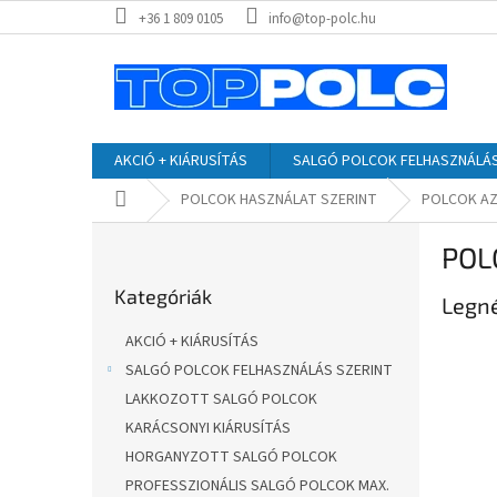
Ugrás
+36 1 809 0105
info@top-polc.hu
a
fő
tartalomhoz
AKCIÓ + KIÁRUSÍTÁS
SALGÓ POLCOK FELHASZNÁLÁS
Kezdőlap
POLCOK HASZNÁLAT SZERINT
POLCOK AZ
O
POL
l
Kategóriák
d
Kategóriák
átugrása
Legn
a
l
AKCIÓ + KIÁRUSÍTÁS
s
SALGÓ POLCOK FELHASZNÁLÁS SZERINT
ó
LAKKOZOTT SALGÓ POLCOK
p
a
KARÁCSONYI KIÁRUSÍTÁS
n
HORGANYZOTT SALGÓ POLCOK
e
PROFESSZIONÁLIS SALGÓ POLCOK MAX.