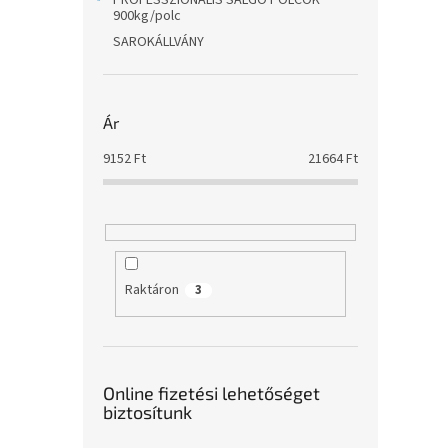
PROFESSZIONÁLIS SALGÓ POLCOK
900kg/polc
SAROKÁLLVÁNY
Ár
9152
Ft
21664
Ft
Raktáron
3
Online fizetési lehetőséget
biztosítunk