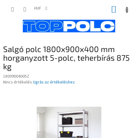
Ugrás
KOSÁR
a
HUF
fő
tartalomhoz
Salgó polc 1800x900x400 mm
horganyzott 5-polc, teherbírás 875
kg
18009004005Z
A
Nincs értékelés
Ugrás az értékeléshez
termék
átlagos
értékelése
5-
ből
0,0
csillag.