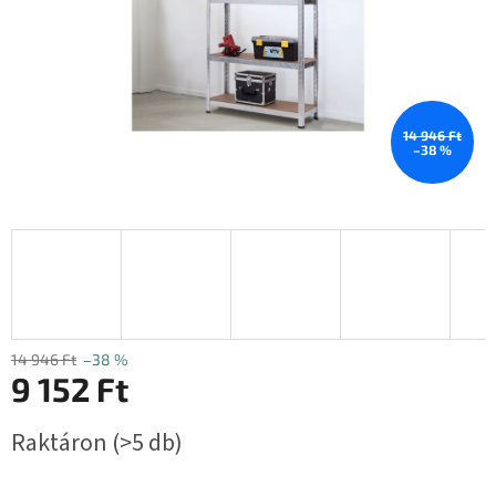
14 946 Ft
–38 %
14 946 Ft
–38 %
9 152 Ft
Egységár:
Raktáron
(>5 db)