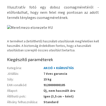
Illusztratív fotó egy doboz csomagméretéről -
előfordulhat, hogy nem felel meg pontosan az adott
termék tényleges csomagméretének.
A terméket a (letölthető) használati utasításnak megfelelően kell
használni. A biztonság érdekében fontos, hogy a használati
utasításban szereplő összes utasítást betartsa.
Kiegészítő paraméterek
Kategória
:
AKCIÓ + KIÁRUSÍTÁS
Jótállás
:
7 éves garancia
Súly
:
15 kg
EAN vonalkód
:
9120000000105
Állapot
:
Új, nem használt áru
Állítható polc
:
Igen (3,5 cm – ként)
Állvány felhasználása
:
Standard