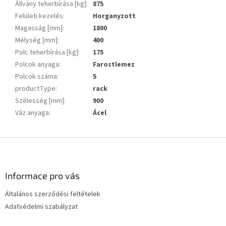
Állvány teherbírása [kg]
:
875
Felületi kezelés
:
Horganyzott
Magasság [mm]
:
1800
Mélység [mm]
:
400
Polc teherbírása [kg]
:
175
Polcok anyaga
:
Farostlemez
Polcok száma
:
5
productType
:
rack
Szélesség [mm]
:
900
Váz anyaga
:
Ácel
L
á
b
l
Informace pro vás
é
Általános szerződési feltételek
c
Adatvédelmi szabályzat