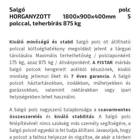
Salgó polc
HORGANYZOTT 1800x900x400mm 5
polccal, teherbírás 875 kg
Kiváló minőségű és stabil
Salgó polc öt állítható
polccal költséghatékony megoldást jelent a tárgyai
tárolására. Maximális terhelhetőség / polclaponként
175 kg, azaz 875 kg / állványonként.
A FISTAR
márkás
Salgó polcok hengerelt acélból készülnek, kiváló
minőség jellemzi őket és
7 éves garancia.
A Salgó
polcot háztartásokban, irodákban, műhelyekben és
garázsokban, valamint raktárakban vagy ipari
helyiségekben lehet használni.
A Salgó polc nagyszerű tulajdonsága a
csavarmentes
összeszerelés
és
kiváló stabilitás
. A Salgó polc
felépítésénél nincs szükség más személy segítségére, a
Salgó polcot egyedül is fel tudja állítani. Javasoljuk, hogy
a polcot a falhoz helyezze és rögzítse, de akár a térben