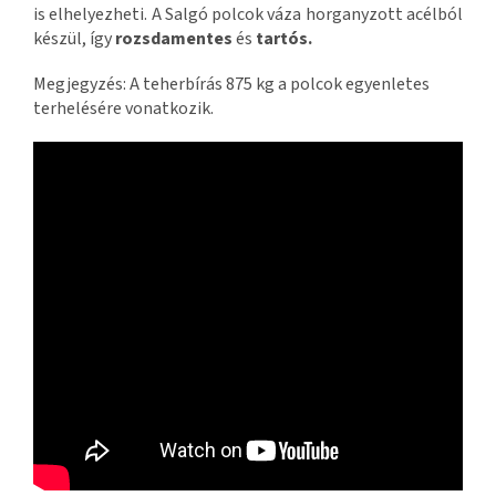
is elhelyezheti. A Salgó polcok váza horganyzott acélból
készül, így
rozsdamentes
és
tartós.
Megjegyzés: A teherbírás 875 kg a polcok egyenletes
terhelésére vonatkozik.