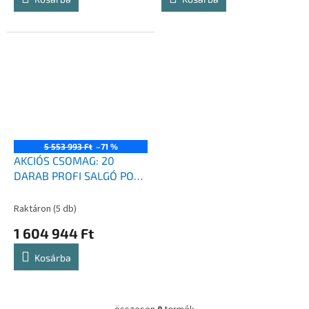
5 553 993 Ft
–71 %
AKCIÓS CSOMAG: 20
DARAB PROFI SALGÓ POLC
1680x1600x600 mm
lakkozott 4-polc,
Raktáron
(5 db)
teherbírás 1600 kg - KÉK-
1 604 944 Ft
NARANCS
Kosárba