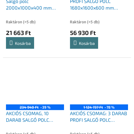
Salgó polc
PROFI SALGÓ POLC
2000x1000x400 mm
1680x1600x600 mm
horganyzott 5-polc,
lakkozott 4-polc,
teherbírás 875 kg
teherbírás 1600 kg - KÉK-
Raktáron
(>5 db)
Raktáron
(>5 db)
NARANCS
21 663 Ft
56 930 Ft
Kosárba
Kosárba
234 940 Ft
–39 %
1 124 737 Ft
–78 %
AKCIÓS CSOMAG, 10
AKCIÓS CSOMAG: 3 DARAB
DARAB SALGÓ POLC
PROFI SALGÓ POLC
1800x900x400 mm
1680x1600x600 mm
lakkozott 5-polc,
lakkozott 4-polc,