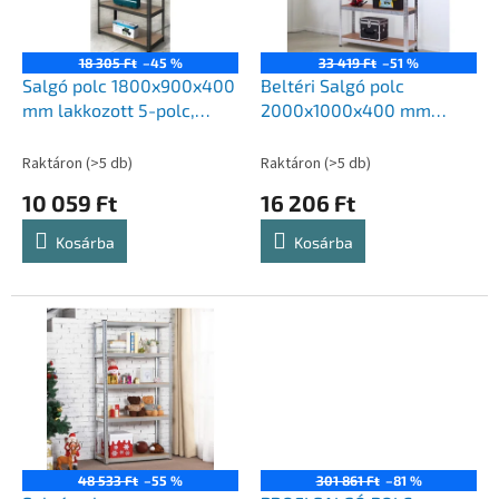
z
k
é
e
s
k
18 305 Ft
–45 %
33 419 Ft
–51 %
e
l
Salgó polc 1800x900x400
Beltéri Salgó polc
i
mm lakkozott 5-polc,
2000x1000x400 mm
s
teherbírás 875 kg -
horganyzott, 5 polcos,
t
FEKETE
teherbírás 875 kg
Raktáron
(>5 db)
Raktáron
(>5 db)
á
10 059 Ft
16 206 Ft
j
a
Kosárba
Kosárba
48 533 Ft
–55 %
301 861 Ft
–81 %