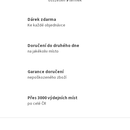
összesen
9
termék
L
i
s
t
Dárek zdarma
a
Ke každé objednávce
i
r
á
Doručení do druhého dne
n
na jakékoliv místo
y
í
t
á
Garance doručení
s
nepoškozeného zboží
e
l
e
m
Přes 3000 výdejních míst
e
po celé ČR
i
L
á