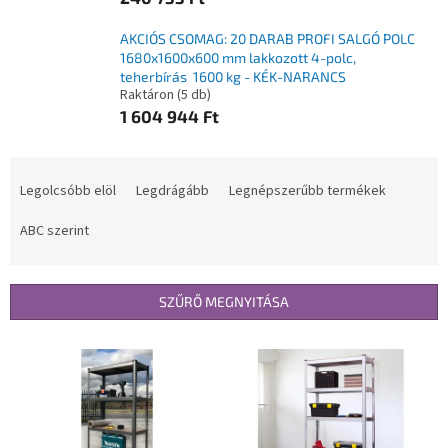
AKCIÓS CSOMAG: 20 DARAB PROFI SALGÓ POLC
1680x1600x600 mm lakkozott 4-polc,
teherbírás 1600 kg - KÉK-NARANCS
Raktáron
(5 db)
1 604 944 Ft
T
e
Legolcsóbb elöl
Legdrágább
Legnépszerűbb termékek
r
m
ABC szerint
é
k
e
SZŰRŐ MEGNYITÁSA
k
r
T
e
e
n
r
d
m
e
é