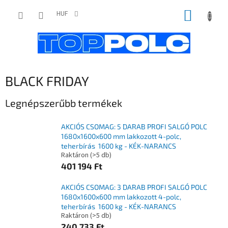
Ugrás
KOSÁR
a
HUF
fő
tartalomhoz
BLACK FRIDAY
Legnépszerűbb termékek
AKCIÓS CSOMAG: 5 DARAB PROFI SALGÓ POLC
1680x1600x600 mm lakkozott 4-polc,
teherbírás 1600 kg - KÉK-NARANCS
Raktáron
(>5 db)
401 194 Ft
AKCIÓS CSOMAG: 3 DARAB PROFI SALGÓ POLC
1680x1600x600 mm lakkozott 4-polc,
teherbírás 1600 kg - KÉK-NARANCS
Raktáron
(>5 db)
240 733 Ft