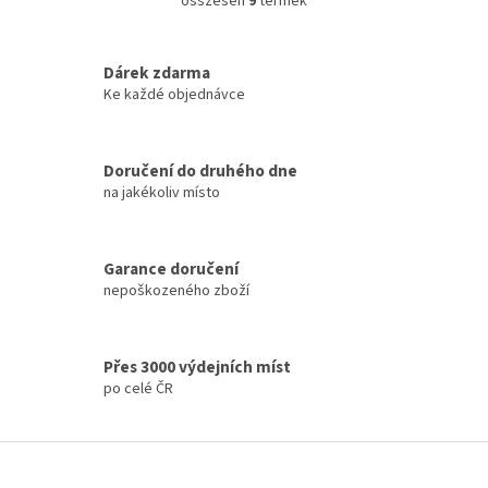
összesen
9
termék
L
i
s
t
Dárek zdarma
a
Ke každé objednávce
i
r
á
Doručení do druhého dne
n
na jakékoliv místo
y
í
t
á
Garance doručení
s
nepoškozeného zboží
e
l
e
m
Přes 3000 výdejních míst
e
po celé ČR
i
L
á