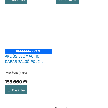
295 396 Ft
–47 %
AKCIÓS CSOMAG, 10
DARAB SALGÓ POLC
2000x1000x400 mm
horganyzott 5-polc,
Raktáron
(2 db)
teherbírás 875 kg
153 660 Ft
Kosárba