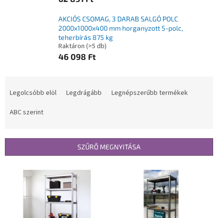
AKCIÓS CSOMAG, 3 DARAB SALGÓ POLC
2000x1000x400 mm horganyzott 5-polc,
teherbírás 875 kg
Raktáron
(>5 db)
46 098 Ft
T
e
Legolcsóbb elöl
Legdrágább
Legnépszerűbb termékek
r
m
ABC szerint
é
k
e
SZŰRŐ MEGNYITÁSA
k
r
T
e
e
n
r
d
m
e
é