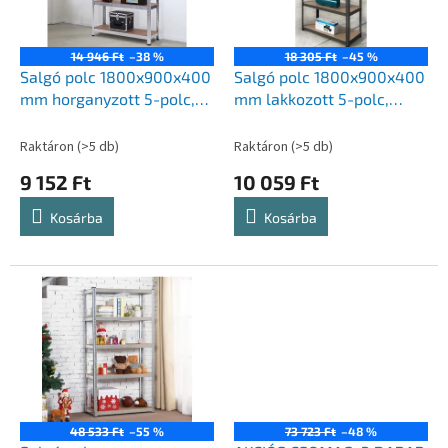
z
k
é
e
s
k
14 946 Ft
–38 %
18 305 Ft
–45 %
e
l
Salgó polc 1800x900x400
Salgó polc 1800x900x400
i
mm horganyzott 5-polc,
mm lakkozott 5-polc,
s
teherbírás 875 kg
teherbírás 875 kg -
t
FEKETE
Raktáron
(>5 db)
Raktáron
(>5 db)
á
9 152 Ft
10 059 Ft
j
a
Kosárba
Kosárba
48 533 Ft
–55 %
73 723 Ft
–48 %