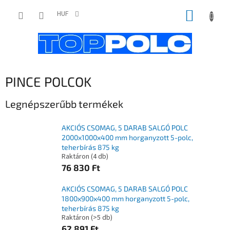
Ugrás
KOSÁR
a
HUF
fő
tartalomhoz
PINCE POLCOK
Legnépszerűbb termékek
AKCIÓS CSOMAG, 5 DARAB SALGÓ POLC
2000x1000x400 mm horganyzott 5-polc,
teherbírás 875 kg
Raktáron
(4 db)
76 830 Ft
AKCIÓS CSOMAG, 5 DARAB SALGÓ POLC
1800x900x400 mm horganyzott 5-polc,
teherbírás 875 kg
Raktáron
(>5 db)
62 891 Ft