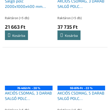
Salgó polc
AKCIÓS CSOMAG, 3 DARAB
2000x1000x400 mm
SALGÓ POLC
horganyzott 5-polc,
1800x900x400 mm
teherbírás 875 kg
horganyzott 5-polc,
Raktáron
(>5 db)
Raktáron
(>5 db)
teherbírás 875 kg
21 663 Ft
37 735 Ft
Kosárba
Kosárba
75 402 Ft
–38 %
93 875 Ft
–33 %
AKCIÓS CSOMAG, 3 DARAB
AKCIÓS CSOMAG, 5 DARAB
SALGÓ POLC
SALGÓ POLC
2000x1000x400 mm
1800x900x400 mm
horganyzott 5-polc,
horganyzott 5-polc,