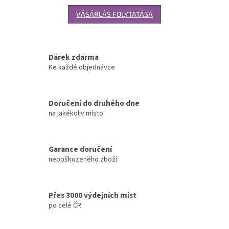
VÁSÁRLÁS FOLYTATÁSA
Dárek zdarma
Ke každé objednávce
Doručení do druhého dne
na jakékoliv místo
Garance doručení
nepoškozeného zboží
Přes 3000 výdejních míst
po celé ČR