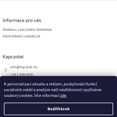
L
á
b
l
Informace pro vás
é
Általános szerződési feltételek
c
Adatvédelmi szabályzat
Kapcsolat
info
@
top-polc.hu
+36 1 809 0105
K personalizaci obsahu a reklam, poskytování funkcí
sociálních médií a analýze naší návštěvnosti využíváme
soubory cookies. Více informací
zde
.
Shoptet készítette
Beállítások