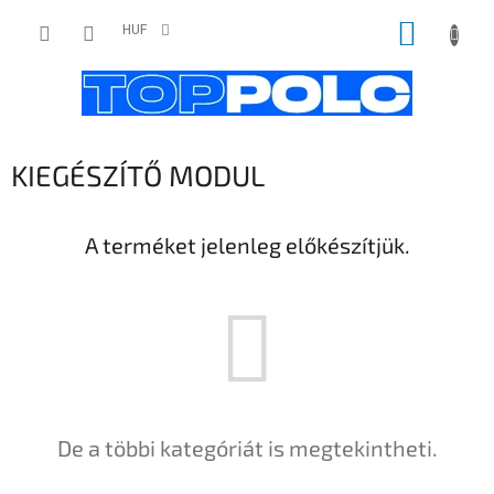
Ugrás
KOSÁR
a
HUF
fő
tartalomhoz
KIEGÉSZÍTŐ MODUL
A terméket jelenleg előkészítjük.
De a többi kategóriát is megtekintheti.