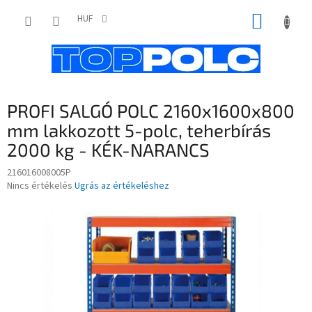
Ugrás
KOSÁR
a
HUF
fő
tartalomhoz
PROFI SALGÓ POLC 2160x1600x800
mm lakkozott 5-polc, teherbírás
2000 kg - KÉK-NARANCS
216016008005P
A
Nincs értékelés
Ugrás az értékeléshez
termék
átlagos
értékelése
5-
ből
0,0
csillag.