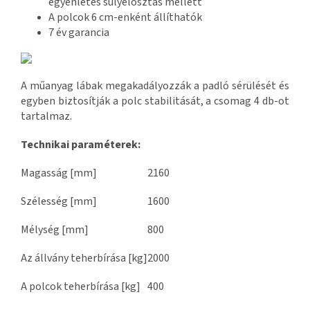
egyenletes súlyelosztás mellett
A polcok 6 cm-enként állíthatók
7 év garancia
A műanyag lábak megakadályozzák a padló sérülését és
egyben biztosítják a polc stabilitását, a csomag 4 db-ot
tartalmaz.
Technikai paraméterek:
Magasság [mm]
2160
Szélesség [mm]
1600
Mélység [mm]
800
Az állvány teherbírása [kg]
2000
A polcok teherbírása [kg]
400