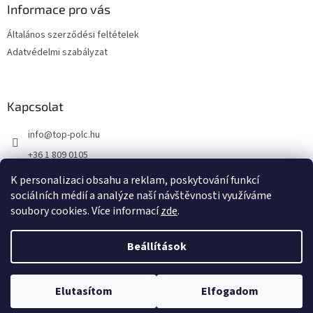
l
Informace pro vás
é
Általános szerződési feltételek
c
Adatvédelmi szabályzat
Kapcsolat
info
@
top-polc.hu
+36 1 809 0105
K personalizaci obsahu a reklam, poskytování funkcí
sociálních médií a analýze naší návštěvnosti využíváme
soubory cookies. Více informací
zde
.
Shoptet készítette
Beállítások
Copyright 2026
top-polc.hu
. Minden jog fenntartva.
Süti beállítások
Elutasítom
Elfogadom
szerkesztése