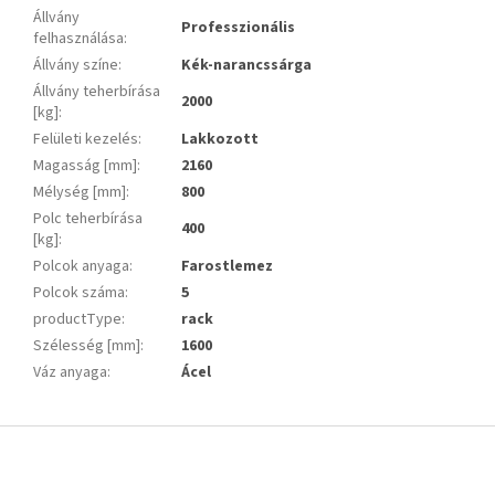
Állvány
Professzionális
felhasználása
:
Állvány színe
:
Kék-narancssárga
Állvány teherbírása
2000
[kg]
:
Felületi kezelés
:
Lakkozott
Magasság [mm]
:
2160
Mélység [mm]
:
800
Polc teherbírása
400
[kg]
:
Polcok anyaga
:
Farostlemez
Polcok száma
:
5
productType
:
rack
Szélesség [mm]
:
1600
Váz anyaga
:
Ácel
L
á
b