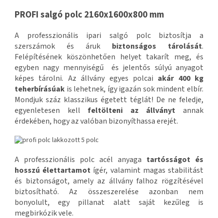
PROFI salgó polc 2160x1600x800 mm
A professzionális ipari salgó polc biztosítja a
szerszámok és áruk
biztonságos tárolását
.
Felépítésének köszönhetően helyet takarít meg, és
egyben nagy mennyiségű és jelentős súlyú anyagot
képes tárolni. Az állvány egyes polcai
akár 400 kg
teherbírásúak
is lehetnek, így igazán sok mindent elbír.
Mondjuk száz klasszikus égetett téglát! De ne feledje,
egyenletesen kell
feltölteni az állványt
annak
érdekében, hogy az valóban bizonyíthassa erejét.
A professzionális polc acél anyaga
tartósságot és
hosszú élettartamot
ígér, valamint magas stabilitást
és biztonságot, amely az állvány falhoz rögzítésével
biztosítható. Az összeszerelése azonban nem
bonyolult, egy pillanat alatt saját kezűleg is
megbirkózik vele.