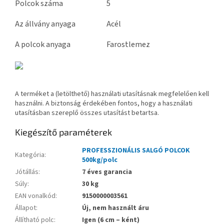
Polcok száma
5
Az állvány anyaga
Acél
A polcok anyaga
Farostlemez
A terméket a (letölthető) használati utasításnak megfelelően kell
használni. A biztonság érdekében fontos, hogy a használati
utasításban szereplő összes utasítást betartsa.
Kiegészítő paraméterek
PROFESSZIONÁLIS SALGÓ POLCOK
Kategória
:
500kg/polc
Jótállás
:
7 éves garancia
Súly
:
30 kg
EAN vonalkód
:
9150000003561
Állapot
:
Új, nem használt áru
Állítható polc
:
Igen (6 cm – ként)