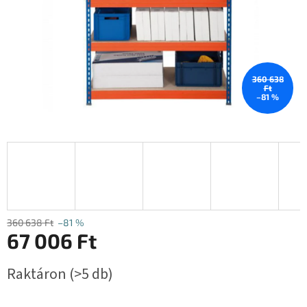
360 638
Ft
–81 %
360 638 Ft
–81 %
67 006 Ft
Egységár:
Raktáron
(>5 db)