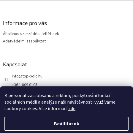
L
á
b
l
Informace pro vás
é
Általános szerződési feltételek
c
Adatvédelmi szabályzat
Kapcsolat
info
@
top-polc.hu
+36 1 809 0105
K personalizaci obsahu a reklam, poskytování funkcí
sociálních médií a analýze naší návštěvnosti využíváme
soubory cookies. Více informací
zde
.
Shoptet készítette
Beállítások