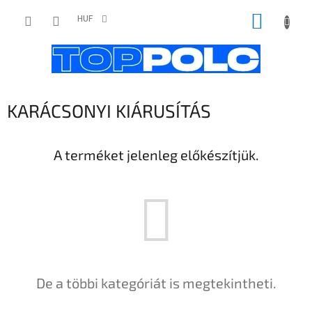
Ugrás
KOSÁR
a
HUF
fő
tartalomhoz
KARÁCSONYI KIÁRUSÍTÁS
A terméket jelenleg előkészítjük.
De a többi kategóriát is megtekintheti.