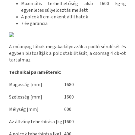
Maximális terhelhetőség akár 1600 kg-ig
egyenletes súlyelosztás mellett
A polcok 6 cm-enként állíthatók
7 év garancia
A műanyag lábak megakadályozzák a padló sérülését és
egyben biztosítják a polc stabilitását, a csomag 4 db-ot
tartalmaz.
Technikai paraméterek:
Magasság [mm]
1680
Szélesség [mm]
1600
Mélység [mm]
600
Az állvány teherbírása [kg]
1600
A polcok teherbírása [kg]
400