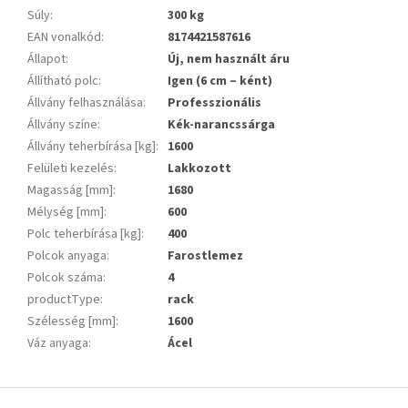
Súly
:
300 kg
EAN vonalkód
:
8174421587616
Állapot
:
Új, nem használt áru
Állítható polc
:
Igen (6 cm – ként)
Állvány felhasználása
:
Professzionális
Állvány színe
:
Kék-narancssárga
Állvány teherbírása [kg]
:
1600
Felületi kezelés
:
Lakkozott
Magasság [mm]
:
1680
Mélység [mm]
:
600
Polc teherbírása [kg]
:
400
Polcok anyaga
:
Farostlemez
Polcok száma
:
4
productType
:
rack
Szélesség [mm]
:
1600
Váz anyaga
:
Ácel
L