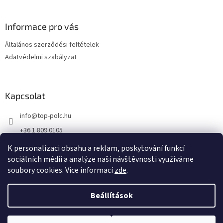
á
b
l
Informace pro vás
é
Általános szerződési feltételek
c
Adatvédelmi szabályzat
Kapcsolat
info
@
top-polc.hu
+36 1 809 0105
K personalizaci obsahu a reklam, poskytování funkcí
sociálních médií a analýze naší návštěvnosti využíváme
soubory cookies. Více informací
zde
.
Shoptet készítette
Beállítások
Copyright 2026
top-polc.hu
. Minden jog fenntartva.
Süti beállítások