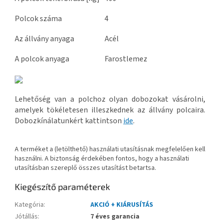
Polcok száma
4
Az állvány anyaga
Acél
A polcok anyaga
Farostlemez
Lehetőség van a polchoz olyan dobozokat vásárolni,
amelyek tökéletesen illeszkednek az állvány polcaira.
Dobozkínálatunkért kattintson
ide
.
A terméket a (letölthető) használati utasításnak megfelelően kell
használni. A biztonság érdekében fontos, hogy a használati
utasításban szereplő összes utasítást betartsa.
Kiegészítő paraméterek
Kategória
:
AKCIÓ + KIÁRUSÍTÁS
Jótállás
:
7 éves garancia