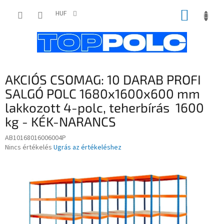
Ugrás
KOSÁR
a
HUF
fő
tartalomhoz
AKCIÓS CSOMAG: 10 DARAB PROFI
SALGÓ POLC 1680x1600x600 mm
lakkozott 4-polc, teherbírás 1600
kg - KÉK-NARANCS
AB10168016006004P
A
Nincs értékelés
Ugrás az értékeléshez
termék
átlagos
értékelése
5-
ből
0,0
csillag.