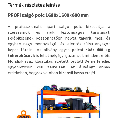
Termék részletes leírása
PROFI salgó polc 1680x1600x600 mm
A professzionális ipari salgó polc biztosítja a
szerszámok és áruk
biztonságos tárolását
.
Felépítésének köszönhetően helyet takarít meg, és
egyben nagy mennyiségű és jelentős súlyú anyagot
képes tárolni. Az állvány egyes polcai
akár 400 kg
teherbírásúak
is lehetnek, így igazán sok mindent elbír.
Mondjuk száz klasszikus égetett téglát! De ne feledje,
egyenletesen kell
feltölteni az állványt
annak
érdekében, hogy az valóban bizonyíthassa erejét.