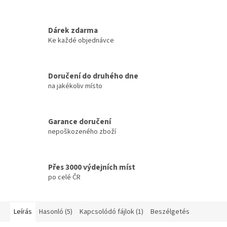
Dárek zdarma
Ke každé objednávce
Doručení do druhého dne
na jakékoliv místo
Garance doručení
nepoškozeného zboží
Přes 3000 výdejních míst
po celé ČR
Leírás
Hasonló (5)
Kapcsolódó fájlok (1)
Beszélgetés