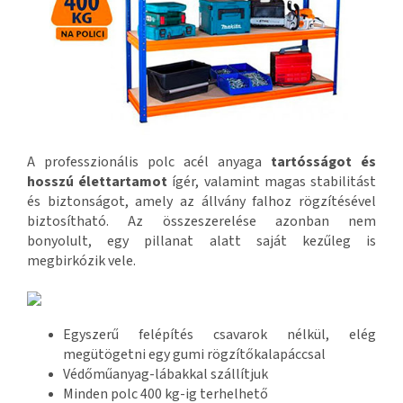
A professzionális polc acél anyaga
tartósságot és
hosszú élettartamot
ígér, valamint magas stabilitást
és biztonságot, amely az állvány falhoz rögzítésével
biztosítható. Az összeszerelése azonban nem
bonyolult, egy pillanat alatt saját kezűleg is
megbirkózik vele.
Egyszerű felépítés csavarok nélkül, elég
megütögetni egy gumi rögzítőkalapáccsal
Védőműanyag-lábakkal szállítjuk
Minden polc 400 kg-ig terhelhető