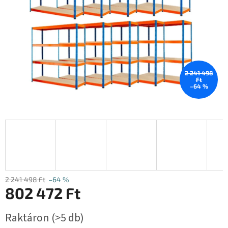
2 241 498
Ft
–64 %
2 241 498 Ft
–64 %
802 472 Ft
Egységár:
Raktáron
(>5 db)