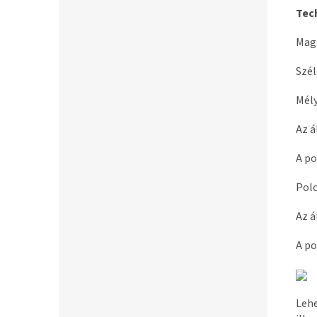
Tec
Mag
Szé
Mél
Az á
A po
Pol
Az á
A po
Leh