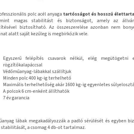
ofesszionális polc acél anyaga
tartósságot és hosszú élettar
amint magas stabilitást és biztonságot, amely az állvá
zítésével biztosítható. Az összeszerelése azonban nem bonyo
anat alatt saját kezűleg is megbirkózik vele.
Egyszerű felépítés csavarok nélkül, elég megütögetni
rögzítőkalapáccsal
Védőműanyag-lábakkal szállítjuk
Minden polc 400 kg-ig terhelhető
Maximális terhelhetőség akár 1600 kg-ig egyenletes súlyeloszt
A polcok 6 cm-enként állíthatók
7 év garancia
anyag lábak megakadályozzák a padló sérülését és egyben biz
 stabilitását, a csomag 4 db-ot tartalmaz.