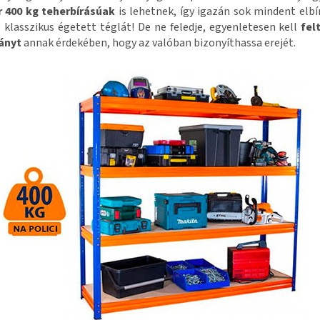
r 400 kg teherbírásúak
is lehetnek, így igazán sok mindent elbí
 klasszikus égetett téglát! De ne feledje, egyenletesen kell
fel
ányt
annak érdekében, hogy az valóban bizonyíthassa erejét.