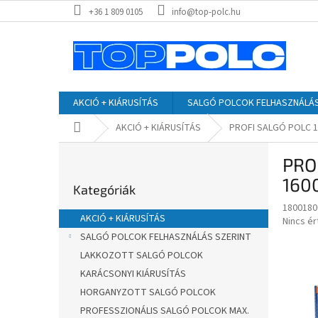
Ugrás
+36 1 809 0105
info@top-polc.hu
a
fő
tartalomhoz
AKCIÓ + KIÁRUSÍTÁS
SALGÓ POLCOK FELHASZNÁLÁS
Kezdőlap
AKCIÓ + KIÁRUSÍTÁS
PROFI SALGÓ POLC 18
O
PRO
l
Kategóriák
d
160
Kategóriák
átugrása
a
1800180
l
AKCIÓ + KIÁRUSÍTÁS
A
Nincs é
s
termék
SALGÓ POLCOK FELHASZNÁLÁS SZERINT
ó
átlagos
LAKKOZOTT SALGÓ POLCOK
p
értékel
a
KARÁCSONYI KIÁRUSÍTÁS
5-
ből
n
HORGANYZOTT SALGÓ POLCOK
0,0
e
PROFESSZIONÁLIS SALGÓ POLCOK MAX.
csillag.