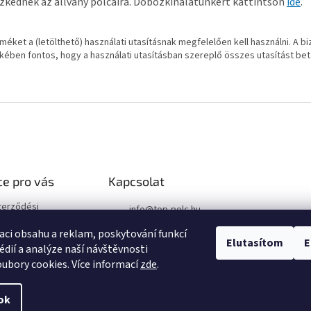
szkednek az állvány polcaira. Dobozkínálatunkért kattintson
ide
.
méket a (letölthető) használati utasításnak megfelelően kell használni. A b
kében fontos, hogy a használati utasításban szereplő összes utasítást bet
e pro vás
Kapcsolat
zerződési
info
@
top-polc.hu
+36 1 809 0105
aci obsahu a reklam, poskytování funkcí
i szabályzat
Elutasítom
E
édií a analýze naší návštěvnosti
ubory cookies. Více informací
zde
.
ok
 beállítások szerkesztése