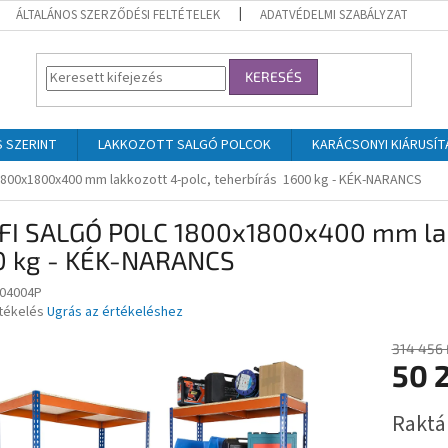
ÁLTALÁNOS SZERZŐDÉSI FELTÉTELEK
ADATVÉDELMI SZABÁLYZAT
KERESÉS
 SZERINT
LAKKOZOTT SALGÓ POLCOK
KARÁCSONYI KIÁRUSÍT
00x1800x400 mm lakkozott 4-polc, teherbírás 1600 kg - KÉK-NARANCS
FI SALGÓ POLC 1800x1800x400 mm lakk
0 kg - KÉK-NARANCS
04004P
rtékelés
Ugrás az értékeléshez
314 456 
50 2
ése
Egységár
Rakt