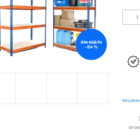
314 456 Ft
–84 %
Részlete
NYOM