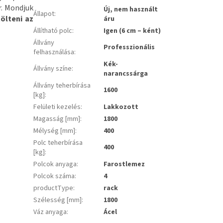
r. Mondjuk
Új, nem használt
Állapot
:
tölteni az
áru
Állítható polc
:
Igen (6 cm – ként)
Állvány
Professzionális
felhasználása
:
Kék-
Állvány színe
:
narancssárga
Állvány teherbírása
1600
[kg]
:
Felületi kezelés
:
Lakkozott
Magasság [mm]
:
1800
Mélység [mm]
:
400
Polc teherbírása
400
[kg]
:
Polcok anyaga
:
Farostlemez
Polcok száma
:
4
productType
:
rack
Szélesség [mm]
:
1800
Váz anyaga
:
Ácel