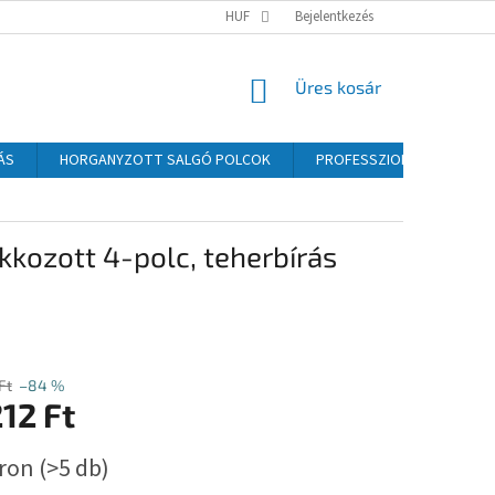
HUF
Bejelentkezés
KOSÁR
Üres kosár
ÁS
HORGANYZOTT SALGÓ POLCOK
PROFESSZIONÁLIS SALGÓ P
ozott 4-polc, teherbírás
Ft
–84 %
12 Ft
:
áron
(>5 db)