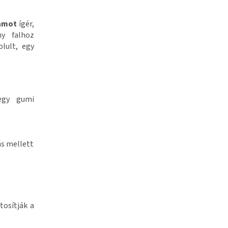
tamot
ígér,
ny falhoz
lult, egy
 egy gumi
ás mellett
tosítják a