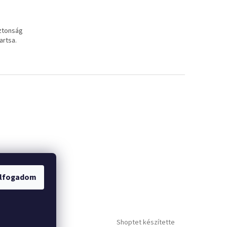
iztonság
artsa.
lfogadom
Shoptet készítette