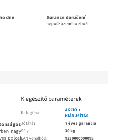
ho dne
Garance doručení
nepoškozeného zboží
Kiegészítő paraméterek
AKCIÓ +
Kategória
:
KIÁRUSÍTÁS
Jótállás
:
7 éves garancia
ztonságos
yben nagy
Súly
:
30 kg
yes polcai
EAN vonalkód
:
9230000000095