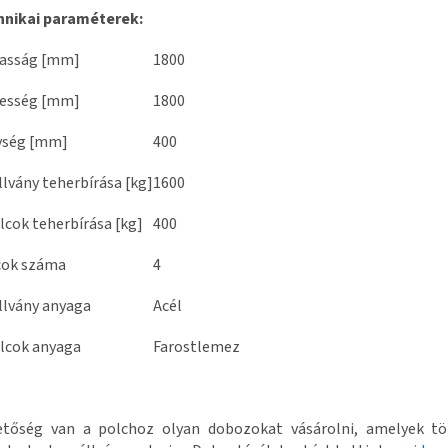
hnikai paraméterek:
asság [mm]
1800
lesség [mm]
1800
ység [mm]
400
llvány teherbírása [kg]
1600
lcok teherbírása [kg]
400
cok száma
4
llvány anyaga
Acél
lcok anyaga
Farostlemez
etőség van a polchoz olyan dobozokat vásárolni, amelyek tö