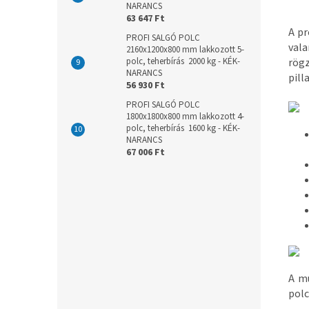
NARANCS
63 647 Ft
A pr
PROFI SALGÓ POLC
val
2160x1200x800 mm lakkozott 5-
polc, teherbírás 2000 kg - KÉK-
rög
NARANCS
pill
56 930 Ft
PROFI SALGÓ POLC
1800x1800x800 mm lakkozott 4-
polc, teherbírás 1600 kg - KÉK-
NARANCS
67 006 Ft
A mű
polc