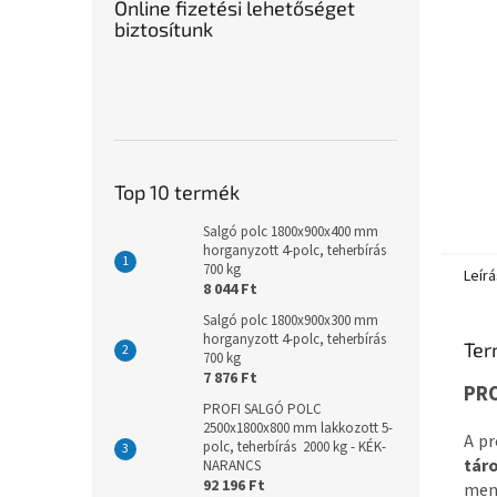
Online fizetési lehetőséget
biztosítunk
Top 10 termék
Salgó polc 1800x900x400 mm
horganyzott 4-polc, teherbírás
700 kg
Leírá
8 044 Ft
Salgó polc 1800x900x300 mm
horganyzott 4-polc, teherbírás
Ter
700 kg
7 876 Ft
PRO
PROFI SALGÓ POLC
2500x1800x800 mm lakkozott 5-
A pr
polc, teherbírás 2000 kg - KÉK-
tár
NARANCS
92 196 Ft
menn