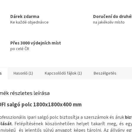
Dárek zdarma
Doručení do druhé
Ke každé objednávce
na jakékoliv místo
Přes 3000 výdejních míst
po celé ČR
s
Hasonló (1)
Kapcsolódó fájlok (1)
Beszélgetés
mék részletes leírása
FI salgó polc 1800x1800x400 mm
ofesszionális ipari salgó polc biztosítja a szerszámok és áruk
bi
olását
. Felépítésének köszönhetően helyet takarít meg, és eg
yiségű és jelentős súlyú anyagot képes tárolni. Az állvány eg