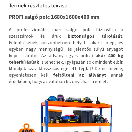
Termék részletes leírása
PROFI salgó polc 1680x1600x400 mm
A professzionális ipari salgó polc biztosítja a
szerszámok és áruk
biztonságos tárolását
.
Felépítésének köszönhetően helyet takarít meg, és
egyben nagy mennyiségű és jelentős súlyú anyagot
képes tárolni. Az állvány egyes polcai
akár 400 kg
teherbírásúak
is lehetnek, így igazán sok mindent elbír.
Mondjuk száz klasszikus égetett téglát! De ne feledje,
egyenletesen kell
feltölteni az állványt
annak
érdekében, hogy az valóban bizonyíthassa erejét.