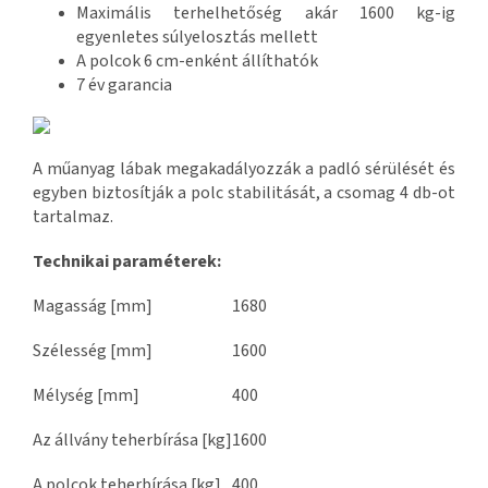
Maximális terhelhetőség akár 1600 kg-ig
egyenletes súlyelosztás mellett
A polcok 6 cm-enként állíthatók
7 év garancia
A műanyag lábak megakadályozzák a padló sérülését és
egyben biztosítják a polc stabilitását, a csomag 4 db-ot
tartalmaz.
Technikai paraméterek:
Magasság [mm]
1680
Szélesség [mm]
1600
Mélység [mm]
400
Az állvány teherbírása [kg]
1600
A polcok teherbírása [kg]
400