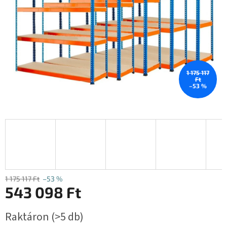
1 175 117
Ft
–53 %
1 175 117 Ft
–53 %
543 098 Ft
Egységár:
Raktáron
(>5 db)