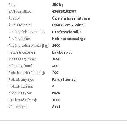
Súly
:
150 kg
EAN vonalkód
:
636989152357
Állapot
:
Új, nem használt áru
Állítható polc
:
Igen (6 cm – ként)
Állvány felhasználása
:
Professzionális
Állvány színe
:
Kék-narancssárga
Állvány teherbírása [kg]
:
1600
Felületi kezelés
:
Lakkozott
Magasság [mm]
:
1680
Mélység [mm]
:
400
Polc teherbírása [kg]
:
400
Polcok anyaga
:
Farostlemez
Polcok száma
:
4
productType
:
rack
Szélesség [mm]
:
1600
Váz anyaga
:
Ácel
L