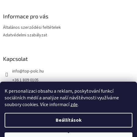
á
b
l
Informace pro vás
é
Általános szerződési feltételek
c
Adatvédelmi szabályzat
Kapcsolat
info
@
top-polc.hu
+36 1 809 0105
K personalizaci obsahu a reklam, poskytování funkcí
sociálních médií a analýze naší návštěvnosti využíváme
soubory cookies. Více informací
zde
.
Shoptet készítette
Beállítások
Copyright 2026
top-polc.hu
. Minden jog fenntartva.
Süti beállítások