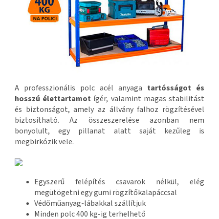
A professzionális polc acél anyaga
tartósságot és
hosszú élettartamot
ígér, valamint magas stabilitást
és biztonságot, amely az állvány falhoz rögzítésével
biztosítható. Az összeszerelése azonban nem
bonyolult, egy pillanat alatt saját kezűleg is
megbirkózik vele.
Egyszerű felépítés csavarok nélkül, elég
megütögetni egy gumi rögzítőkalapáccsal
Védőműanyag-lábakkal szállítjuk
Minden polc 400 kg-ig terhelhető