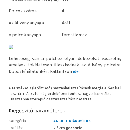
Polcok száma
4
Az állvány anyaga
Acél
A polcok anyaga
Farostlemez
Lehetőség van a polchoz olyan dobozokat vásárolni,
amelyek tökéletesen illeszkednek az állvány polcaira.
Dobozkínálatunkért kattintson
ide
.
A terméket a (letölthető) használati utasításnak megfelelően kell
használni. A biztonság érdekében fontos, hogy a használati
utasításban szereplő összes utasítást betartsa.
Kiegészítő paraméterek
Kategória
:
AKCIÓ + KIÁRUSÍTÁS
Jótállás
:
7 éves garancia