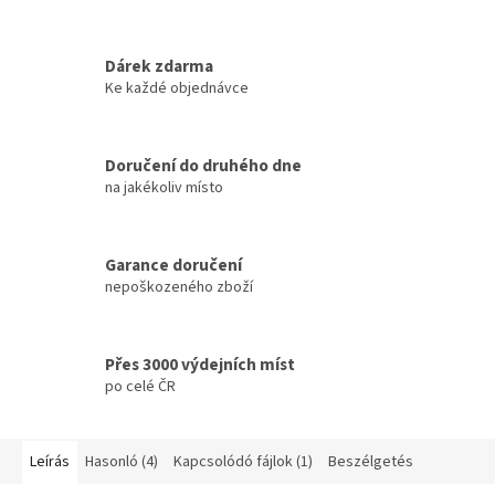
Dárek zdarma
Ke každé objednávce
Doručení do druhého dne
na jakékoliv místo
Garance doručení
nepoškozeného zboží
Přes 3000 výdejních míst
po celé ČR
Leírás
Hasonló (4)
Kapcsolódó fájlok (1)
Beszélgetés