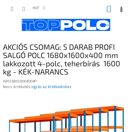
Ugrás
KOSÁR
a
HUF
fő
tartalomhoz
AKCIÓS CSOMAG: 5 DARAB PROFI
SALGÓ POLC 1680x1600x400 mm
lakkozott 4-polc, teherbírás 1600
kg - KÉK-NARANCS
AB5168016004004P
A
Nincs értékelés
Ugrás az értékeléshez
termék
átlagos
értékelése
5-
ből
0,0
csillag.