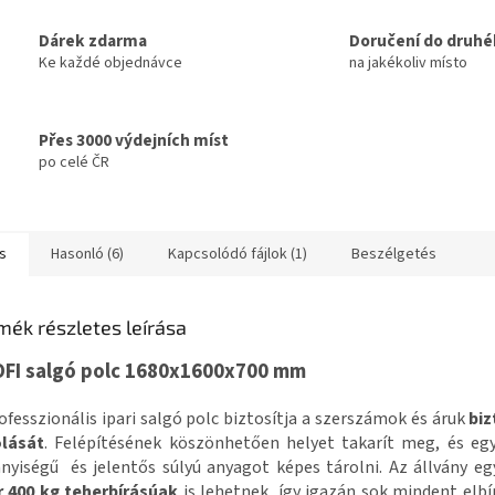
Dárek zdarma
Doručení do druhé
Ke každé objednávce
na jakékoliv místo
Přes 3000 výdejních míst
po celé ČR
s
Hasonló (6)
Kapcsolódó fájlok (1)
Beszélgetés
mék részletes leírása
FI salgó polc 1680x1600x700 mm
ofesszionális ipari salgó polc biztosítja a szerszámok és áruk
bi
olását
. Felépítésének köszönhetően helyet takarít meg, és eg
yiségű és jelentős súlyú anyagot képes tárolni. Az állvány eg
r 400 kg teherbírásúak
is lehetnek, így igazán sok mindent elbí