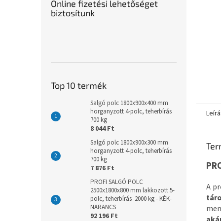
Online fizetési lehetőséget
biztosítunk
Top 10 termék
Salgó polc 1800x900x400 mm
horganyzott 4-polc, teherbírás
Leírá
700 kg
8 044 Ft
Salgó polc 1800x900x300 mm
Ter
horganyzott 4-polc, teherbírás
700 kg
PRO
7 876 Ft
PROFI SALGÓ POLC
A pr
2500x1800x800 mm lakkozott 5-
tár
polc, teherbírás 2000 kg - KÉK-
NARANCS
menn
92 196 Ft
aká