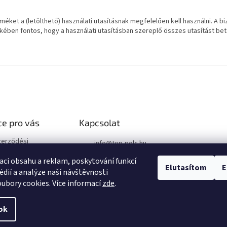
méket a (letölthető) használati utasításnak megfelelően kell használni. A b
kében fontos, hogy a használati utasításban szereplő összes utasítást bet
e pro vás
Kapcsolat
zerződési
info
@
top-polc.hu
+36 1 809 0105
aci obsahu a reklam, poskytování funkcí
i szabályzat
Elutasítom
E
édií a analýze naší návštěvnosti
ubory cookies. Více informací
zde
.
ok
 beállítások szerkesztése