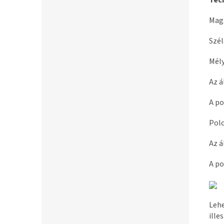
Tec
Mag
Szé
Mél
Az á
A po
Pol
Az á
A po
Leh
ille