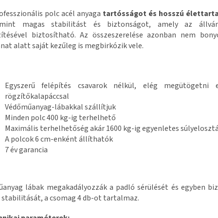
ofesszionális polc acél anyaga
tartósságot és hosszú élettar
amint magas stabilitást és biztonságot, amely az állvá
zítésével biztosítható. Az összeszerelése azonban nem bonyo
anat alatt saját kezűleg is megbirkózik vele.
Egyszerű felépítés csavarok nélkül, elég megütögetni
rögzítőkalapáccsal
Védőműanyag-lábakkal szállítjuk
Minden polc 400 kg-ig terhelhető
Maximális terhelhetőség akár 1600 kg-ig egyenletes súlyeloszt
A polcok 6 cm-enként állíthatók
7 év garancia
anyag lábak megakadályozzák a padló sérülését és egyben biz
 stabilitását, a csomag 4 db-ot tartalmaz.