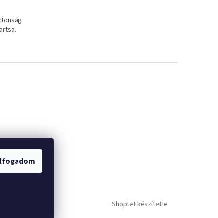
iztonság
artsa.
lfogadom
Shoptet készítette