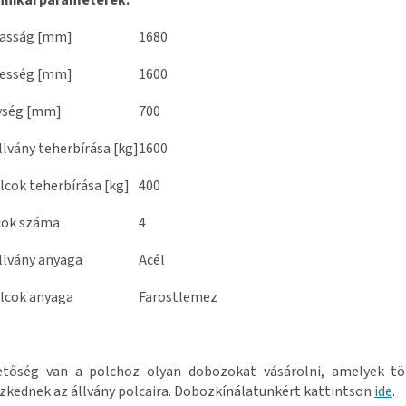
hnikai paraméterek:
asság [mm]
1680
lesség [mm]
1600
ység [mm]
700
llvány teherbírása [kg]
1600
lcok teherbírása [kg]
400
cok száma
4
llvány anyaga
Acél
lcok anyaga
Farostlemez
etőség van a polchoz olyan dobozokat vásárolni, amelyek tö
szkednek az állvány polcaira. Dobozkínálatunkért kattintson
ide
.