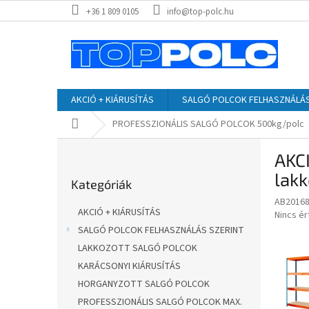
Ugrás
+36 1 809 0105
info@top-polc.hu
a
fő
tartalomhoz
AKCIÓ + KIÁRUSÍTÁS
SALGÓ POLCOK FELHASZNÁLÁS
Kezdőlap
PROFESSZIONÁLIS SALGÓ POLCOK 500kg/polc
O
AKC
l
Kategóriák
d
lak
Kategóriák
átugrása
a
AB2016
l
AKCIÓ + KIÁRUSÍTÁS
A
Nincs é
s
termék
SALGÓ POLCOK FELHASZNÁLÁS SZERINT
ó
átlagos
LAKKOZOTT SALGÓ POLCOK
p
értékel
a
KARÁCSONYI KIÁRUSÍTÁS
5-
ből
n
HORGANYZOTT SALGÓ POLCOK
0,0
e
PROFESSZIONÁLIS SALGÓ POLCOK MAX.
csillag.