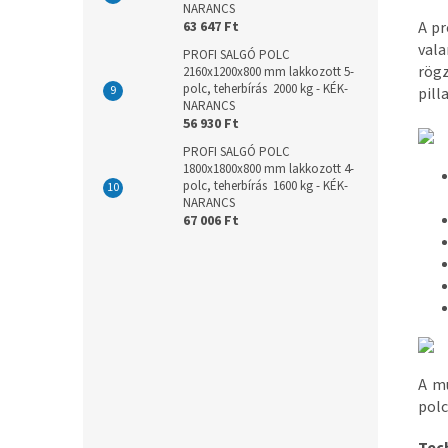
NARANCS
63 647 Ft
A pr
val
PROFI SALGÓ POLC
rög
2160x1200x800 mm lakkozott 5-
polc, teherbírás 2000 kg - KÉK-
pill
NARANCS
56 930 Ft
PROFI SALGÓ POLC
1800x1800x800 mm lakkozott 4-
polc, teherbírás 1600 kg - KÉK-
NARANCS
67 006 Ft
A mű
polc