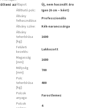
tölteni az
Állapot
:
Új, nem használt áru
Állítható polc
:
Igen (6 cm – ként)
Állvány
Professzionális
felhasználása
:
Állvány színe
:
Kék-narancssárga
Állvány
teherbírása
1600
[kg]
:
Felületi
Lakkozott
kezelés
:
Magasság
1680
[mm]
:
Mélység
700
[mm]
:
Polc
teherbírása
400
[kg]
:
Polcok
Farostlemez
anyaga
:
Polcok
4