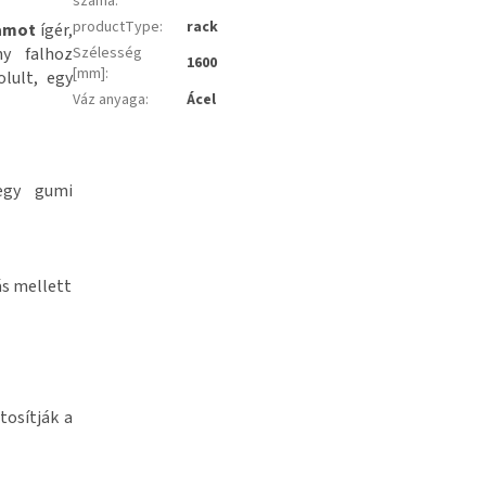
száma
:
productType
:
rack
tamot
ígér,
ny falhoz
Szélesség
1600
[mm]
:
lult, egy
Váz anyaga
:
Ácel
 egy gumi
ás mellett
tosítják a