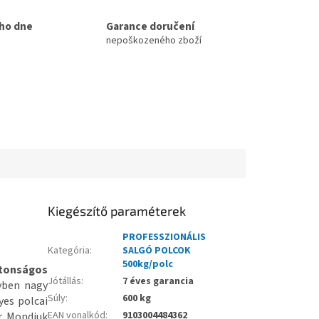
ho dne
Garance doručení
nepoškozeného zboží
Kiegészítő paraméterek
PROFESSZIONÁLIS
Kategória
:
SALGÓ POLCOK
500kg/polc
ztonságos
Jótállás
:
7 éves garancia
yben nagy
Súly
:
600 kg
yes polcai
EAN vonalkód
:
9103004484362
r. Mondjuk