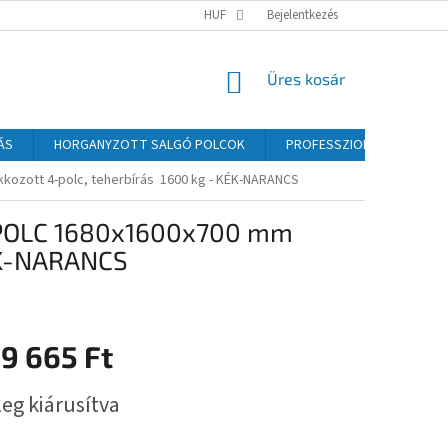
HUF
Bejelentkezés
KOSÁR
Üres kosár
ÁS
HORGANYZOTT SALGÓ POLCOK
PROFESSZIONÁLIS SALGÓ P
ozott 4-polc, teherbírás 1600 kg - KÉK-NARANCS
 POLC 1680x1600x700 mm
KÉK-NARANCS
9 665 Ft
:
eg kiárusítva