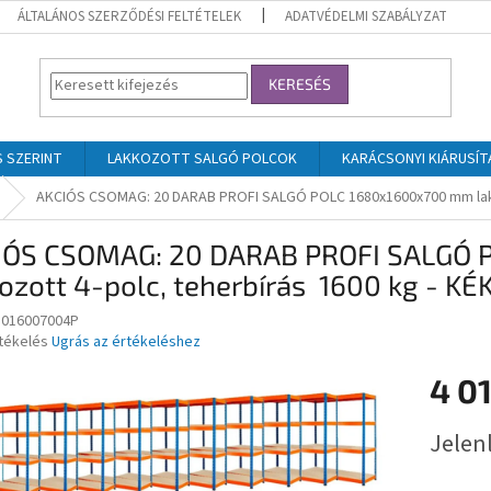
ÁLTALÁNOS SZERZŐDÉSI FELTÉTELEK
ADATVÉDELMI SZABÁLYZAT
KERESÉS
 SZERINT
LAKKOZOTT SALGÓ POLCOK
KARÁCSONYI KIÁRUSÍT
AKCIÓS CSOMAG: 20 DARAB PROFI SALGÓ POLC 1680x1600x700 mm lakk
IÓS CSOMAG: 20 DARAB PROFI SALGÓ
kozott 4-polc, teherbírás 1600 kg - 
8016007004P
rtékelés
Ugrás az értékeléshez
4 01
ése
Egységár
Jelenl