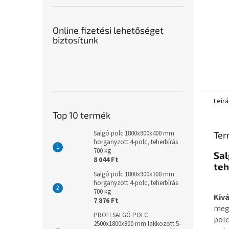
Online fizetési lehetőséget
biztosítunk
Leírá
Top 10 termék
Salgó polc 1800x900x400 mm
Ter
horganyzott 4-polc, teherbírás
700 kg
Sa
8 044 Ft
teh
Salgó polc 1800x900x300 mm
horganyzott 4-polc, teherbírás
700 kg
Kiv
7 876 Ft
meg
PROFI SALGÓ POLC
pol
2500x1800x800 mm lakkozott 5-