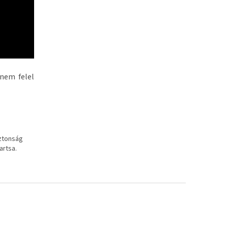
 nem felel
iztonság
artsa.