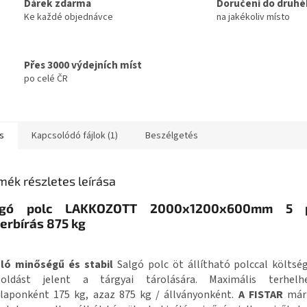
Dárek zdarma
Doručení do druhé
Ke každé objednávce
na jakékoliv místo
Přes 3000 výdejních míst
po celé ČR
s
Kapcsolódó fájlok (1)
Beszélgetés
mék részletes leírása
lgó polc
LAKKOZOTT
2000x1200x600mm 5 po
erbírás 875 kg
áló minőségű és stabil
Salgó polc öt állítható polccal költs
oldást jelent a tárgyai tárolására. Maximális terhelh
claponként 175 kg, azaz 875 kg / állványonként.
A FISTAR
márk