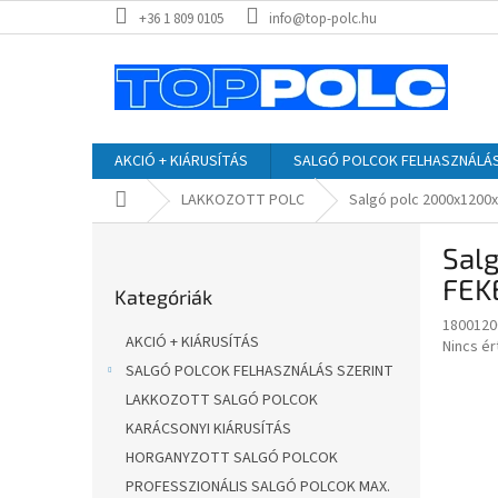
Ugrás
+36 1 809 0105
info@top-polc.hu
a
fő
tartalomhoz
AKCIÓ + KIÁRUSÍTÁS
SALGÓ POLCOK FELHASZNÁLÁS
Kezdőlap
LAKKOZOTT POLC
Salgó polc 2000x1200x
O
Salg
l
Kategóriák
d
FEK
Kategóriák
átugrása
a
1800120
l
AKCIÓ + KIÁRUSÍTÁS
A
Nincs é
s
termék
SALGÓ POLCOK FELHASZNÁLÁS SZERINT
ó
átlagos
LAKKOZOTT SALGÓ POLCOK
p
értékel
a
KARÁCSONYI KIÁRUSÍTÁS
5-
ből
n
HORGANYZOTT SALGÓ POLCOK
0,0
e
PROFESSZIONÁLIS SALGÓ POLCOK MAX.
csillag.