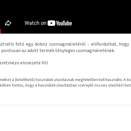
sztratív fotó egy doboz csomagméretéről - előfordulhat, hogy
 pontosan az adott termék tényleges csomagméretének.
méket a (letölthető) használati utasításnak megfelelően kell használni. A b
kében fontos, hogy a használati utasításban szereplő összes utasítást bet