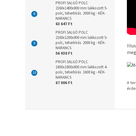
PROFI SALGÓ POLC
2160x1400x800 mm lakkozott 5-
polc, teherbírás 2000 kg - KÉK-
NARANCS
63 647 Ft
PROFI SALGÓ POLC
2160x1200x800 mm lakkozott 5-
polc, teherbírás 2000 kg - KÉK-
Illu
NARANCS
meg
56 930 Ft
PROFI SALGÓ POLC
1800x1800x800 mm lakkozott 4-
polc, teherbírás 1600 kg - KÉK-
NARANCS
A ter
67 006 Ft
érde
L
á
b
l