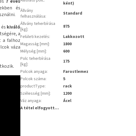
Állítható polc
:
és
7 éves
ként)
yekben és
Állvány
Standard
sználni.
felhasználása
:
Állvány teherbírása
875
s
és
kiváló
[kg]
:
tségére, a
Felületi kezelés
:
Lakkozott
t a falhoz
Magasság [mm]
:
1800
olcok váza
Mélység [mm]
:
600
Polc teherbírása
175
[kg]
:
tkozik.
Polcok anyaga
:
Farostlemez
Polcok száma
:
5
productType
:
rack
Szélesség [mm]
:
1200
Váz anyaga
:
Ácel
A tétel elfogyott…