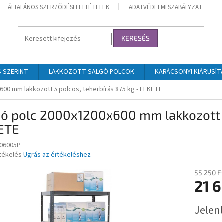
ÁLTALÁNOS SZERZŐDÉSI FELTÉTELEK
ADATVÉDELMI SZABÁLYZAT
KERESÉS
 SZERINT
LAKKOZOTT SALGÓ POLCOK
KARÁCSONYI KIÁRUSÍT
600 mm lakkozott 5 polcos, teherbírás 875 kg - FEKETE
ó polc 2000x1200x600 mm lakkozott 5 
ETE
06005P
rtékelés
Ugrás az értékeléshez
55 250 F
21 6
ése
Egységár
Jelenl