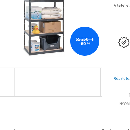
A tétel e
55 250 Ft
–60 %
Részlete
NYOM