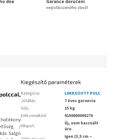
ho dne
Garance doručení
nepoškozeného zboží
Kiegészítő paraméterek
Kategória
:
LAKKOZOTT POLC
lccal,
Jótállás
:
7 éves garancia
Súly
:
15 kg
EAN vonalkód
:
9150000000270
éghatékony
Új, nem használt
Állapot
:
etőség /
áru
ás Salgó
Igen (3,5 cm –