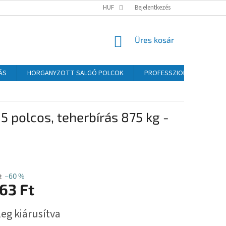
HUF
Bejelentkezés
KOSÁR
Üres kosár
ÁS
HORGANYZOTT SALGÓ POLCOK
PROFESSZIONÁLIS SALGÓ P
polcos, teherbírás 875 kg -
t
–60 %
63 Ft
:
eg kiárusítva