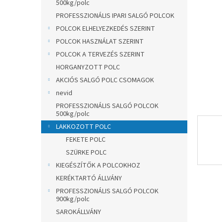
l
500kg/polc
PROFESSZIONÁLIS IPARI SALGÓ POLCOK
POLCOK ELHELYEZKEDÉS SZERINT
POLCOK HASZNÁLAT SZERINT
POLCOK A TERVEZÉS SZERINT
HORGANYZOTT POLC
AKCIÓS SALGÓ POLC CSOMAGOK
nevid
PROFESSZIONÁLIS SALGÓ POLCOK
500kg/polc
LAKKOZOTT POLC
FEKETE POLC
SZÜRKE POLC
KIEGÉSZÍTŐK A POLCOKHOZ
KERÉKTARTÓ ÁLLVÁNY
PROFESSZIONÁLIS SALGÓ POLCOK
900kg/polc
SAROKÁLLVÁNY