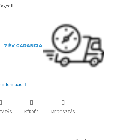
lfogyott…
s információ
TATÁS
KÉRDÉS
MEGOSZTÁS