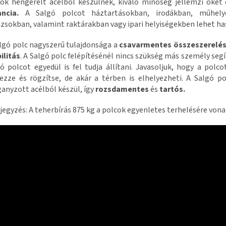
ok hengerelt acélból készülnek, kiváló minőség jellemzi őket 
ancia.
A Salgó polcot háztartásokban, irodákban, műhel
zsokban, valamint raktárakban vagy ipari helyiségekben lehet ha
lgó polc nagyszerű tulajdonsága a
csavarmentes összeszerelé
ilitás
. A Salgó polc felépítésénél nincs szükség más személy segí
ó polcot egyedül is fel tudja állítani. Javasoljuk, hogy a polco
ezze és rögzítse, de akár a térben is elhelyezheti. A Salgó p
anyzott acélból készül, így
rozsdamentes
és
tartós.
egyzés: A teherbírás 875 kg a polcok egyenletes terhelésére vona