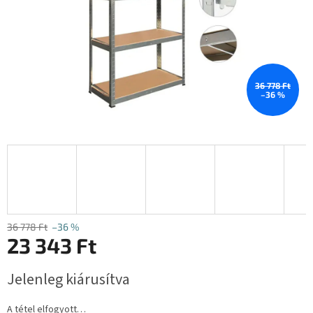
36 778 Ft
–36 %
36 778 Ft
–36 %
23 343 Ft
Egységár:
Jelenleg kiárusítva
A tétel elfogyott…