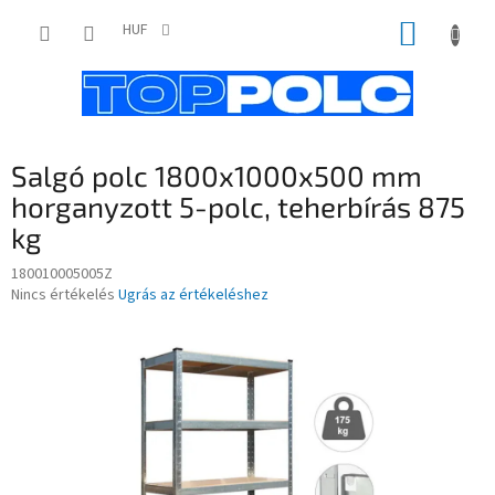
Ugrás
KOSÁR
a
HUF
fő
tartalomhoz
Salgó polc 1800x1000x500 mm
horganyzott 5-polc, teherbírás 875
kg
180010005005Z
A
Nincs értékelés
Ugrás az értékeléshez
termék
átlagos
értékelése
5-
ből
0,0
csillag.