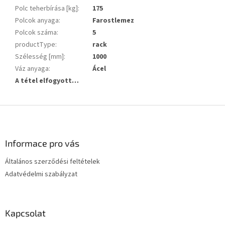
Polc teherbírása [kg]
:
175
Polcok anyaga
:
Farostlemez
Polcok száma
:
5
productType
:
rack
Szélesség [mm]
:
1000
Váz anyaga
:
Ácel
A tétel elfogyott…
L
á
b
l
Informace pro vás
é
Általános szerződési feltételek
c
Adatvédelmi szabályzat
Kapcsolat