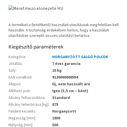
A terméket a (letölthető) használati utasításnak megfelelően kell
használni. A biztonság érdekében fontos, hogy a használati
utasításban szereplő összes utasítást betartsa.
Kiegészítő paraméterek
Kategória
:
HORGANYZOTT SALGÓ POLCOK
Jótállás
:
7 éves garancia
Súly
:
15 kg
EAN vonalkód
:
9120000000594
Állapot
:
Új, nem használt áru
Állítható polc
:
Igen (3,5 cm – ként)
Állvány felhasználása
:
Standard
Állvány teherbírása [kg]
:
875
Felületi kezelés
:
Horganyzott
Magasság [mm]
:
1800
Mélység [mm]
:
500