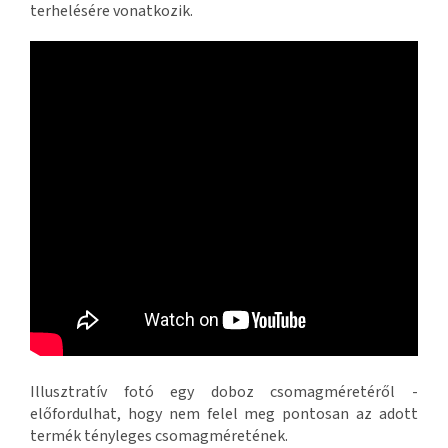
terhelésére vonatkozik.
Illusztratív fotó egy doboz csomagméretéről -
előfordulhat, hogy nem felel meg pontosan az adott
termék tényleges csomagméretének.