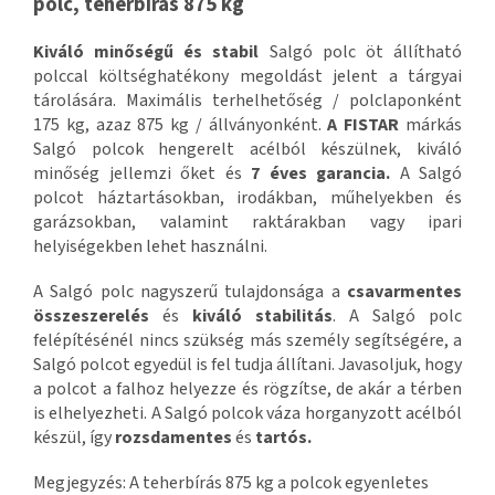
polc, teherbírás 875 kg
Kiváló minőségű és stabil
Salgó polc öt állítható
polccal költséghatékony megoldást jelent a tárgyai
tárolására. Maximális terhelhetőség / polclaponként
175 kg, azaz 875 kg / állványonként.
A FISTAR
márkás
Salgó polcok hengerelt acélból készülnek, kiváló
minőség jellemzi őket és
7 éves garancia.
A Salgó
polcot háztartásokban, irodákban, műhelyekben és
garázsokban, valamint raktárakban vagy ipari
helyiségekben lehet használni.
A Salgó polc nagyszerű tulajdonsága a
csavarmentes
összeszerelés
és
kiváló stabilitás
. A Salgó polc
felépítésénél nincs szükség más személy segítségére, a
Salgó polcot egyedül is fel tudja állítani. Javasoljuk, hogy
a polcot a falhoz helyezze és rögzítse, de akár a térben
is elhelyezheti. A Salgó polcok váza horganyzott acélból
készül, így
rozsdamentes
és
tartós.
Megjegyzés: A teherbírás 875 kg a polcok egyenletes