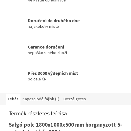
Ke každé objednávce
Doručení do druhého dne
na jakékoliv místo
Garance doručení
nepoškozeného zboží
Přes 3000 výdejních míst
po celé ČR
Leírás
Kapcsolódó fájlok (1)
Beszélgetés
Termék részletes leírása
Salgó polc 1800x1000x500 mm horganyzott 5-