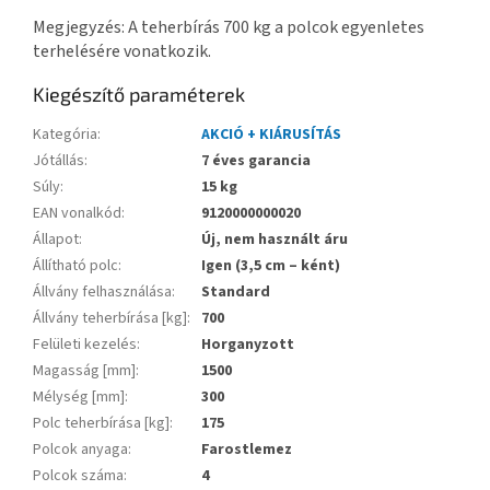
Megjegyzés: A teherbírás 700 kg a polcok egyenletes
terhelésére vonatkozik.
Kiegészítő paraméterek
Kategória
:
AKCIÓ + KIÁRUSÍTÁS
Jótállás
:
7 éves garancia
Súly
:
15 kg
EAN vonalkód
:
9120000000020
Állapot
:
Új, nem használt áru
Állítható polc
:
Igen (3,5 cm – ként)
Állvány felhasználása
:
Standard
Állvány teherbírása [kg]
:
700
Felületi kezelés
:
Horganyzott
Magasság [mm]
:
1500
Mélység [mm]
:
300
Polc teherbírása [kg]
:
175
Polcok anyaga
:
Farostlemez
Polcok száma
:
4