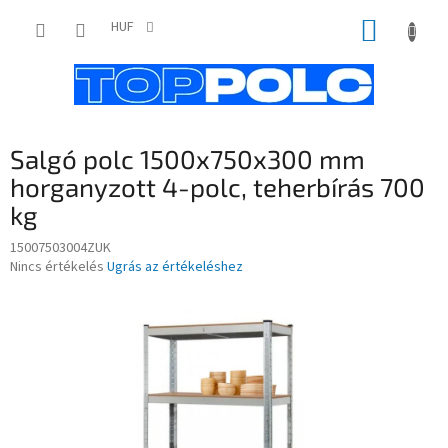
Ugrás
KOSÁR
a
HUF
fő
tartalomhoz
Salgó polc 1500x750x300 mm
horganyzott 4-polc, teherbírás 700
kg
15007503004ZUK
A
Nincs értékelés
Ugrás az értékeléshez
termék
átlagos
értékelése
5-
ből
0,0
csillag.