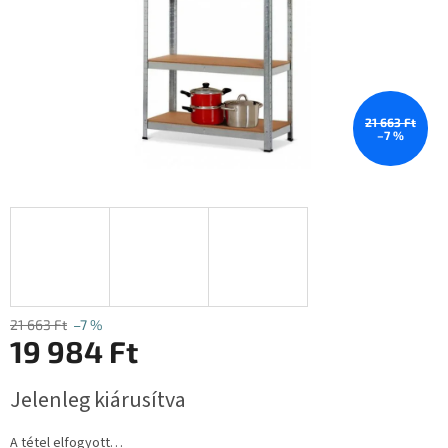
21 663 Ft
–7 %
21 663 Ft
–7 %
19 984 Ft
Egységár:
Jelenleg kiárusítva
A tétel elfogyott…