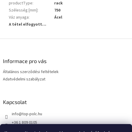
productType
:
rack
Szélesség [mm]
:
750
Váz anyaga
:
Ácel
A tétel elfogyott…
L
á
b
l
Informace pro vás
é
Általános szerződési feltételek
c
Adatvédelmi szabályzat
Kapcsolat
info
@
top-polc.hu
+36 1 809 0105