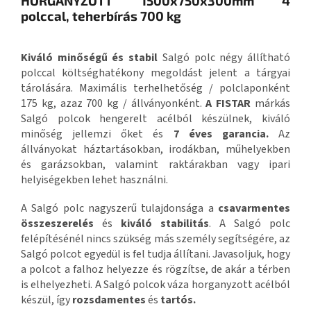
HORGANYZOTT 1500x750x300mm 4
polccal, teherbírás 700 kg
Kiváló minőségű és stabil
Salgó polc négy állítható
polccal költséghatékony megoldást jelent a tárgyai
tárolására. Maximális terhelhetőség / polclaponként
175 kg, azaz 700 kg / állványonként.
A FISTAR
márkás
Salgó polcok hengerelt acélból készülnek, kiváló
minőség jellemzi őket és
7 éves garancia.
Az
állványokat háztartásokban, irodákban, műhelyekben
és garázsokban, valamint raktárakban vagy ipari
helyiségekben lehet használni.
A Salgó polc nagyszerű tulajdonsága a
csavarmentes
összeszerelés
és
kiváló stabilitás
. A Salgó polc
felépítésénél nincs szükség más személy segítségére, az
Salgó polcot egyedül is fel tudja állítani. Javasoljuk, hogy
a polcot a falhoz helyezze és rögzítse, de akár a térben
is elhelyezheti. A Salgó polcok váza horganyzott acélból
készül, így
rozsdamentes
és
tartós.