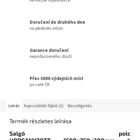
Ke každé objednávce
Doručení do druhého dne
na jakékoliv místo
Garance doručení
nepoškozeného zboží
Přes 3000 výdejních míst
po celé ČR
Leírás
Kapcsolódó fájlok (1)
Beszélgetés
Termék részletes leírása
Salgó polc