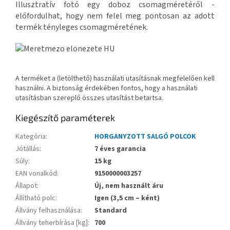
Illusztratív fotó egy doboz csomagméretéről -
előfordulhat, hogy nem felel meg pontosan az adott
termék tényleges csomagméretének.
A terméket a (letölthető) használati utasításnak megfelelően kell
használni. A biztonság érdekében fontos, hogy a használati
utasításban szereplő összes utasítást betartsa.
Kiegészítő paraméterek
Kategória
:
HORGANYZOTT SALGÓ POLCOK
Jótállás
:
7 éves garancia
Súly
:
15 kg
EAN vonalkód
:
9150000003257
Állapot
:
Új, nem használt áru
Állítható polc
:
Igen (3,5 cm – ként)
Állvány felhasználása
:
Standard
Állvány teherbírása [kg]
:
700