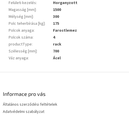
Felületi kezelés
:
Horganyzott
Magasság [mm]
:
1500
Mélység [mm]
:
300
Polc teherbírása [kg]
:
175
Polcok anyaga
:
Farostlemez
Polcok száma
:
4
productType
:
rack
Szélesség [mm]
:
700
Váz anyaga
:
Ácel
L
á
b
l
Informace pro vás
é
Általános szerződési feltételek
c
Adatvédelmi szabályzat