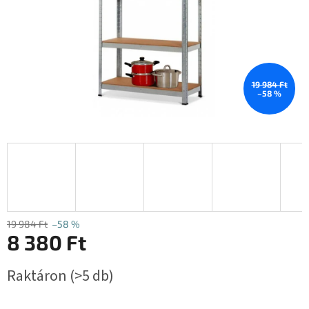
19 984 Ft
–58 %
19 984 Ft
–58 %
8 380 Ft
Egységár:
Raktáron
(>5 db)