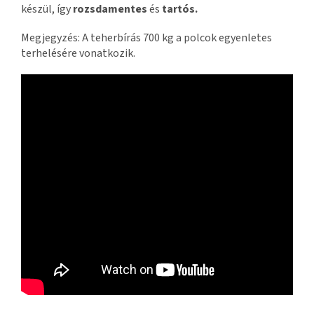
készül, így
rozsdamentes
és
tartós.
Megjegyzés: A teherbírás 700 kg a polcok egyenletes
terhelésére vonatkozik.