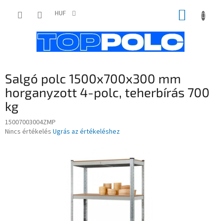
Ugrás
KOSÁR
a
HUF
fő
tartalomhoz
Salgó polc 1500x700x300 mm
horganyzott 4-polc, teherbírás 700
kg
15007003004ZMP
A
Nincs értékelés
Ugrás az értékeléshez
termék
átlagos
értékelése
5-
ből
0,0
csillag.