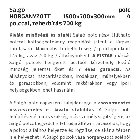
Salgó polc
HORGANYZOTT 1500x700x300mm 4
polccal, teherbírás 700 kg
Kiváló minőségű és stabil
Salgó polc négy állítható
polccal költséghatékony megoldást jelent a tárgyai
tárolására. Maximális terhelhetőség / polclaponként
175 kg, azaz 700 kg / állványonként.
A FISTAR
márkás
Salgó polcok hengerelt acélból készülnek, kiváló
minőség jellemzi őket és
7 éves garancia.
Az
állványokat háztartásokban, irodákban, műhelyekben
és garázsokban, valamint raktárakban vagy ipari
helyiségekben lehet használni.
A Salgó polc nagyszerű tulajdonsága a
csavarmentes
összeszerelés
és
kiváló stabilitás
. A Salgó polc
felépítésénél nincs szükség más személy segítségére, az
Salgó polcot egyedül is fel tudja állítani. Javasoljuk, hogy
a polcot a falhoz helyezze és rögzítse, de akár a térben
is elhelyezheti. A Salgó polcok váza horganyzott acélból