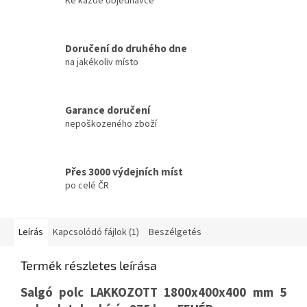
Ke každé objednávce
Doručení do druhého dne
na jakékoliv místo
Garance doručení
nepoškozeného zboží
Přes 3000 výdejních míst
po celé ČR
Leírás
Kapcsolódó fájlok (1)
Beszélgetés
Termék részletes leírása
Salgó polc LAKKOZOTT 1800x400x400 mm 5