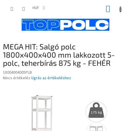
Ugrás
KOSÁR
a
HUF
fő
tartalomhoz
MEGA HIT: Salgó polc
1800x400x400 mm lakkozott 5-
polc, teherbírás 875 kg - FEHÉR
18004004005PLB
A
Nincs értékelés
Ugrás az értékeléshez
termék
átlagos
értékelése
5-
ből
0,0
csillag.