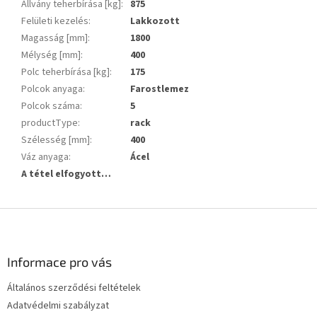
Állvány teherbírása [kg]
:
875
Felületi kezelés
:
Lakkozott
Magasság [mm]
:
1800
Mélység [mm]
:
400
Polc teherbírása [kg]
:
175
Polcok anyaga
:
Farostlemez
Polcok száma
:
5
productType
:
rack
Szélesség [mm]
:
400
Váz anyaga
:
Ácel
A tétel elfogyott…
L
á
b
l
Informace pro vás
é
Általános szerződési feltételek
c
Adatvédelmi szabályzat