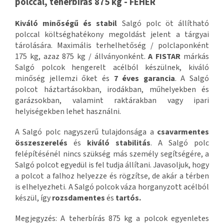
polccal, teherbírás 875 kg - FEHÉR
Kiváló minőségű és stabil
Salgó polc öt állítható
polccal költséghatékony megoldást jelent a tárgyai
tárolására. Maximális terhelhetőség / polclaponként
175 kg, azaz 875 kg / állványonként.
A FISTAR
márkás
Salgó polcok hengerelt acélból készülnek, kiváló
minőség jellemzi őket és
7 éves garancia
. A Salgó
polcot háztartásokban, irodákban, műhelyekben és
garázsokban, valamint raktárakban vagy ipari
helyiségekben lehet használni.
A Salgó polc nagyszerű tulajdonsága a
csavarmentes
összeszerelés
és
kiváló stabilitás
. A Salgó polc
felépítésénél nincs szükség más személy segítségére, a
Salgó polcot egyedül is fel tudja állítani. Javasoljuk, hogy
a polcot a falhoz helyezze és rögzítse, de akár a térben
is elhelyezheti. A Salgó polcok váza horganyzott acélból
készül, így
rozsdamentes
és
tartós.
Megjegyzés: A teherbírás 875 kg a polcok egyenletes