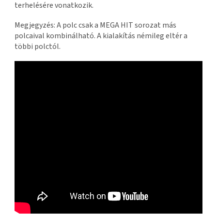
terhelésére vonatkozik.
Megjegyzés: A polc csak a MEGA HIT sorozat más
polcaival kombinálható. A kialakítás némileg eltér a
többi polctól.