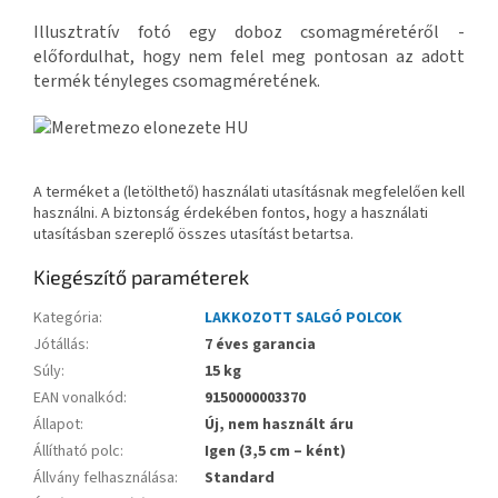
Illusztratív fotó egy doboz csomagméretéről -
előfordulhat, hogy nem felel meg pontosan az adott
termék tényleges csomagméretének.
A terméket a (letölthető) használati utasításnak megfelelően kell
használni. A biztonság érdekében fontos, hogy a használati
utasításban szereplő összes utasítást betartsa.
Kiegészítő paraméterek
Kategória
:
LAKKOZOTT SALGÓ POLCOK
Jótállás
:
7 éves garancia
Súly
:
15 kg
EAN vonalkód
:
9150000003370
Állapot
:
Új, nem használt áru
Állítható polc
:
Igen (3,5 cm – ként)
Állvány felhasználása
:
Standard