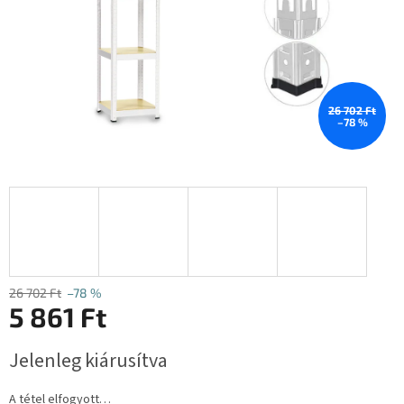
26 702 Ft
–78 %
26 702 Ft
–78 %
5 861 Ft
Egységár:
Jelenleg kiárusítva
A tétel elfogyott…