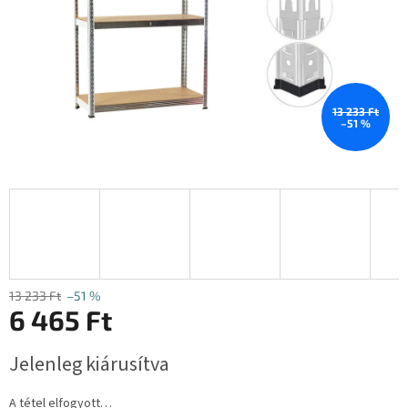
13 233 Ft
–51 %
13 233 Ft
–51 %
6 465 Ft
Egységár:
Jelenleg kiárusítva
A tétel elfogyott…