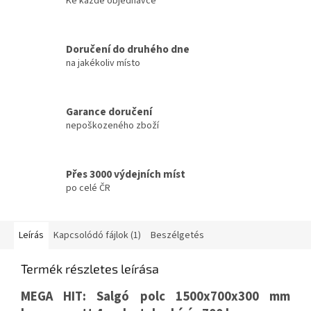
Ke každé objednávce
Doručení do druhého dne
na jakékoliv místo
Garance doručení
nepoškozeného zboží
Přes 3000 výdejních míst
po celé ČR
Leírás
Kapcsolódó fájlok (1)
Beszélgetés
Termék részletes leírása
MEGA HIT: Salgó polc 1500x700x300 mm