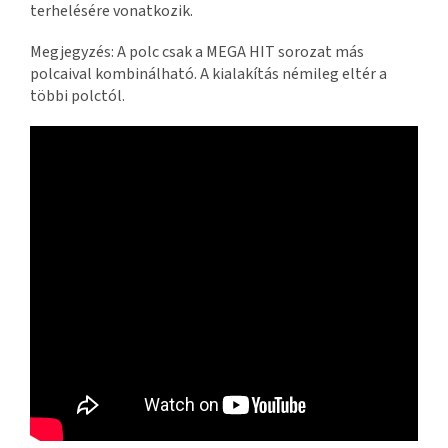
terhelésére vonatkozik.
Megjegyzés: A polc csak a MEGA HIT sorozat más
polcaival kombinálható. A kialakítás némileg eltér a
többi polctól.