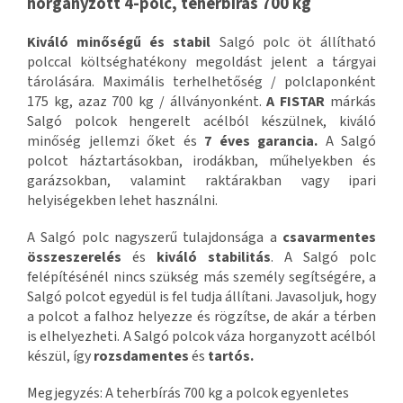
horganyzott 4-polc, teherbírás 700 kg
Kiváló minőségű és stabil
Salgó polc öt állítható
polccal költséghatékony megoldást jelent a tárgyai
tárolására. Maximális terhelhetőség / polclaponként
175 kg, azaz 700 kg / állványonként.
A FISTAR
márkás
Salgó polcok hengerelt acélból készülnek, kiváló
minőség jellemzi őket és
7 éves garancia.
A Salgó
polcot háztartásokban, irodákban, műhelyekben és
garázsokban, valamint raktárakban vagy ipari
helyiségekben lehet használni.
A Salgó polc nagyszerű tulajdonsága a
csavarmentes
összeszerelés
és
kiváló stabilitás
. A Salgó polc
felépítésénél nincs szükség más személy segítségére, a
Salgó polcot egyedül is fel tudja állítani. Javasoljuk, hogy
a polcot a falhoz helyezze és rögzítse, de akár a térben
is elhelyezheti. A Salgó polcok váza horganyzott acélból
készül, így
rozsdamentes
és
tartós.
Megjegyzés: A teherbírás 700 kg a polcok egyenletes