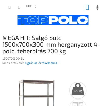
Ugrás
KOSÁR
a
HUF
fő
tartalomhoz
MEGA HIT: Salgó polc
1500x700x300 mm horganyzott 4-
polc, teherbírás 700 kg
15007003004ZL
A
Nincs értékelés
Ugrás az értékeléshez
termék
átlagos
értékelése
5-
ből
0,0
csillag.