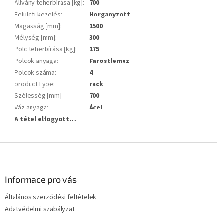
Állvány teherbírása [kg]
:
700
Felületi kezelés
:
Horganyzott
Magasság [mm]
:
1500
Mélység [mm]
:
300
Polc teherbírása [kg]
:
175
Polcok anyaga
:
Farostlemez
Polcok száma
:
4
productType
:
rack
Szélesség [mm]
:
700
Váz anyaga
:
Ácel
A tétel elfogyott…
L
á
b
l
Informace pro vás
é
Általános szerződési feltételek
c
Adatvédelmi szabályzat